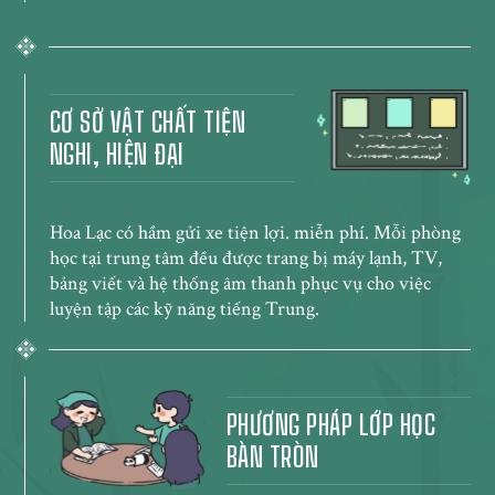
CƠ SỞ VẬT CHẤT TIỆN
NGHI, HIỆN ĐẠI
Hoa Lạc có hầm gửi xe tiện lợi. miễn phí. Mỗi phòng
học tại trung tâm đều được trang bị máy lạnh, TV,
bảng viết và hệ thống âm thanh phục vụ cho việc
luyện tập các kỹ năng tiếng Trung.
PHƯƠNG PHÁP LỚP HỌC
BÀN TRÒN