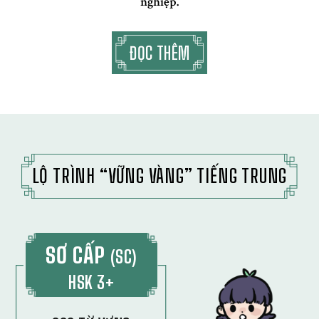
nghiệp.
ĐỌC THÊM
LỘ TRÌNH “VỮNG VÀNG” TIẾNG TRUNG
SƠ CẤP
(SC)
HSK 3+