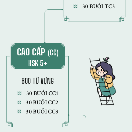
30 BUỔI TC3
CAO CẤP
(CC)
HSK 5+
600 TỪ VỰNG
30 BUỔI CC1
30 BUỔI CC2
30 BUỔI CC3