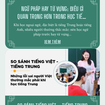
NGỮ PHÁP HAY TỪ VỰNG: ĐIỀU GÌ
QUAN TRỌNG HƠN TRONG HỌC TIẾNG
TRUNG?
Khi học ngoại ngữ, đặc biệt là tiếng Trung hoặc tiếng
Anh, nhiều người thường thắc mắc: nên học ngữ
pháp trước hay từ vựng...
XEM THÊM