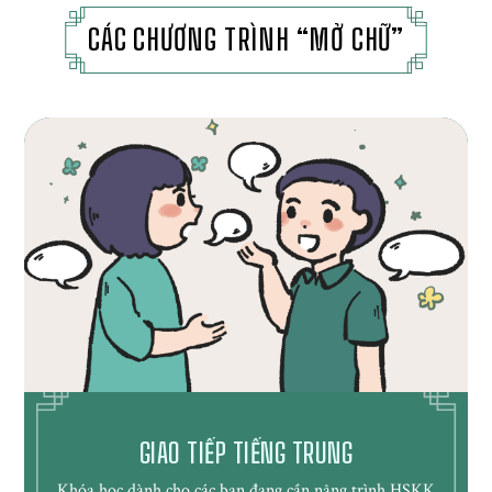
CÁC CHƯƠNG TRÌNH “MỞ CHỮ”
GIAO TIẾP TIẾNG TRUNG
Khóa học dành cho các bạn đang cần nâng trình HSKK