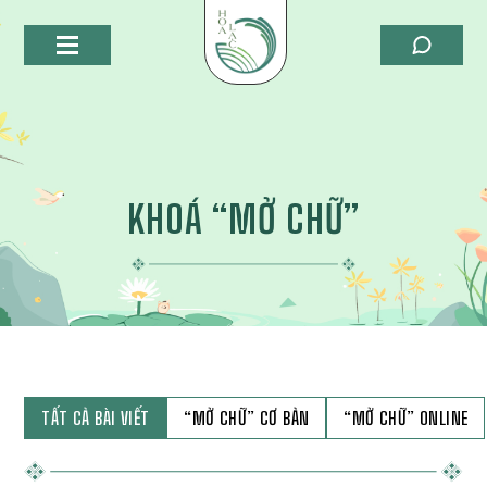
KHOÁ “MỞ CHỮ”
TẤT CẢ BÀI VIẾT
“MỞ CHỮ” CƠ BẢN
“MỞ CHỮ” ONLINE