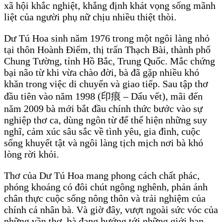
xã hội khắc nghiệt, khẳng định khát vọng sống mãnh
liệt của người phụ nữ chịu nhiều thiệt thòi.
Dư Tú Hoa sinh năm 1976 trong một ngôi làng nhỏ
tại thôn Hoành Điếm, thị trấn Thạch Bài, thành phố
Chung Tường, tỉnh Hồ Bắc, Trung Quốc. Mắc chứng
bại não từ khi vừa chào đời, bà đã gặp nhiều khó
khăn trong việc di chuyển và giao tiếp. Sau tập thơ
đầu tiên vào năm 1998 (印痕 – Dấu vết), mãi đến
năm 2009 bà mới bắt đầu chính thức bước vào sự
nghiệp thơ ca, dùng ngôn từ để thể hiện những suy
nghĩ, cảm xúc sâu sắc về tình yêu, gia đình, cuộc
sống khuyết tật và ngôi làng tịch mịch nơi bà khó
lòng rời khỏi.
Thơ của Dư Tú Hoa mang phong cách chất phác,
phóng khoáng có đôi chút ngông nghênh, phản ánh
chân thực cuộc sống nông thôn và trải nghiệm của
chính cá nhân bà. Và giờ đây, vượt ngoài sức vóc của
những vần thơ, bà đang hướng tới những giới hạn