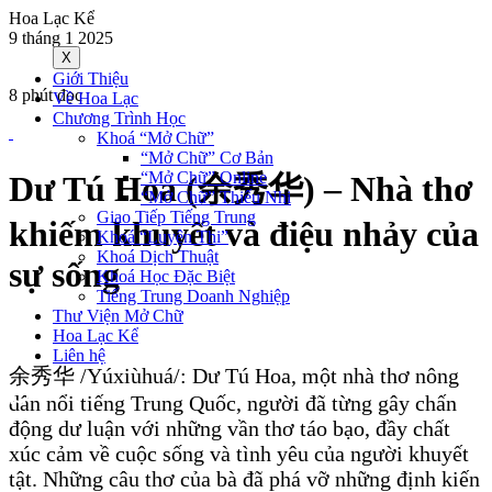
Hoa Lạc Kể
9 tháng 1 2025
X
Giới Thiệu
8 phút đọc
Về Hoa Lạc
Chương Trình Học
Khoá “Mở Chữ”
“Mở Chữ” Cơ Bản
“Mở Chữ” Online
Dư Tú Hoa (余秀华) – Nhà thơ
“Mở Chữ” Thiếu Nhi
Giao Tiếp Tiếng Trung
khiếm khuyết và điệu nhảy của
Khoá “Luyện Thi”
Khoá Dịch Thuật
sự sống
Khoá Học Đặc Biệt
Tiếng Trung Doanh Nghiệp
Thư Viện Mở Chữ
Hoa Lạc Kể
Liên hệ
余秀华 /Yúxiùhuá/: Dư Tú Hoa, một nhà thơ nông
dân nổi tiếng Trung Quốc, người đã từng gây chấn
động dư luận với những vần thơ táo bạo, đầy chất
xúc cảm về cuộc sống và tình yêu của người khuyết
tật. Những câu thơ của bà đã phá vỡ những định kiến