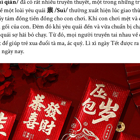
uì qián/
đã có rất nhiều truyền thuyết, một trong những t
về một loài yêu quái
祟
/Suì/
thường xuất hiện lúc giao thừ
ấy tám đồng tiền đồng cho con chơi. Khi con chơi mệt và đ
i gối của con. Đêm đó khi yêu quái đến và vừa chuẩn bị ch
 quái sợ hãi bỏ chạy. Từ đó, mọi người truyền tai nhau về c
 để giúp trẻ xua đuổi tà ma, ác quỷ. Lì xì ngày Tết được ra
 ngày nay.