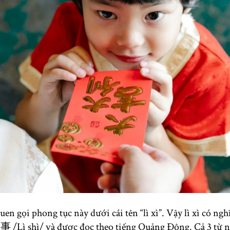
n gọi phong tục này dưới cái tên “lì xì”. Vậy lì xì có nghĩ
事 /Lì shì/ và được đọc theo tiếng Quảng Đông. Cả 3 từ 