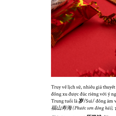
Truy về lịch sử, nhiều giả thuyế
đồng xu được đúc riêng với ý ng
Trung tuổi là
岁
/Suì/ đồng âm 
福山寿海 (Phước sơn đông hải),