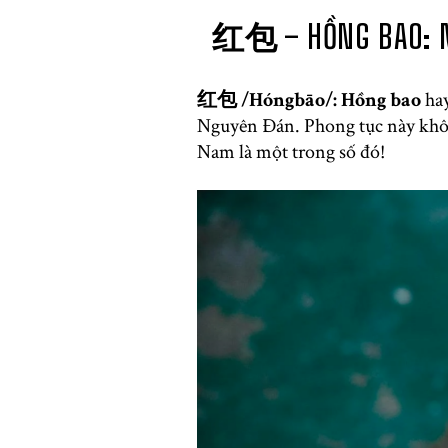
红包 – HỒNG BAO: M
红包 /Hóngbāo/: Hồng bao
ha
Nguyên Đán. Phong tục này khô
Nam là một trong số đó!