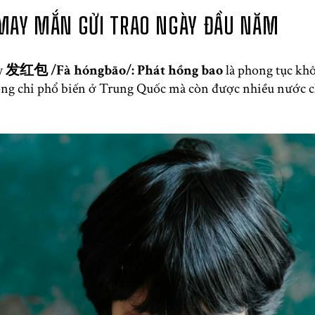
AY MẮN GỬI TRAO NGÀY ĐẦU NĂM
y
发红包 /Fà hóngbāo/: Phát hồng bao
là phong tục khô
ng chỉ phổ biến ở Trung Quốc mà còn được nhiều nước c