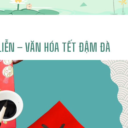
LIỄN – VĂN HÓA TẾT ĐẬM ĐÀ