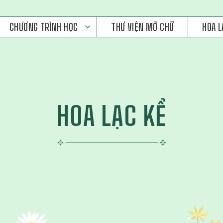
CHƯƠNG TRÌNH HỌC
THƯ VIỆN MỞ CHỮ
HOA L
HOA LẠC KỂ