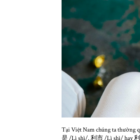
Tại Việt Nam chúng ta thường que
是 /Lì shì/, 利市 /Lì shì/ hay 利