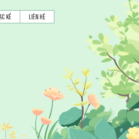
ẠC KỂ
LIÊN HỆ