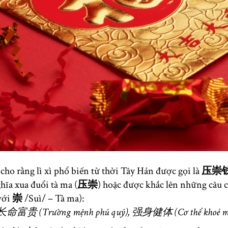
t cho rằng lì xì phổ biến từ thời Tây Hán được gọi là
压崇钱 /
hĩa xua đuổi tà ma (
压崇
) hoặc được khắc lên những câu 
với
崇
/Suì/ – Tà ma):
 长命富贵 (Trường mệnh phú quý), 强身健体 (Cơ thể khoẻ 