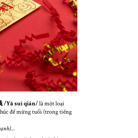
Yā suì qián/
là một loại
chúc để mừng tuổi (trong tiếng
mạnh)…