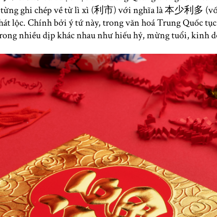
h” từng ghi chép về từ lì xì (利市) với nghĩa là 本少利多 (vố
hát lộc. Chính bởi ý tứ này, trong văn hoá Trung Quốc tục 
trong nhiều dịp khác nhau như hiếu hỷ, mừng tuổi, kinh