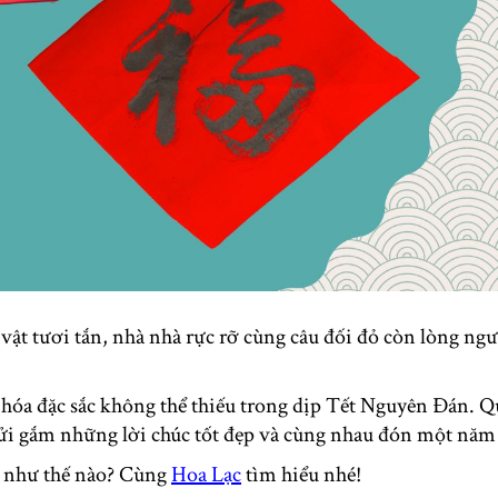
 vật tươi tắn, nhà nhà rực rỡ cùng câu đối đỏ còn lòng ng
văn hóa đặc sắc không thể thiếu trong dịp Tết Nguyên Đán.
, gửi gắm những lời chúc tốt đẹp và cùng nhau đón một năm
c như thế nào? Cùng
Hoa Lạc
tìm hiểu nhé!