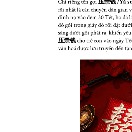
Chỉ riêng tên gọi
压崇钱
/Yā s
rãi nhất là câu chuyện dân gian 
đình nọ vào đêm 30 Tết, họ đã l
đó gói trong giấy đỏ rồi đặt dướ
sáng dưới gối phát ra, khiến yêu
压崇钱
cho trẻ con vào ngày Tết
văn hoá được lưu truyền đến tận