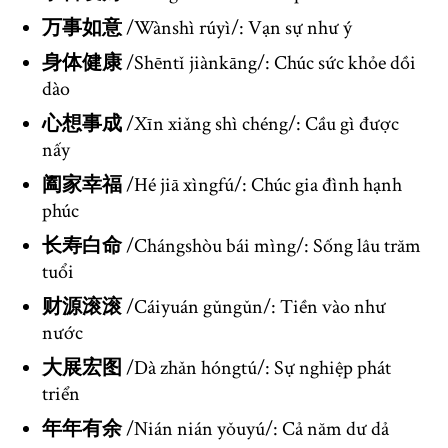
万事如意
/Wànshì rúyì/: Vạn sự như ý
身体健康
/Shēntǐ jiànkāng/: Chúc sức khỏe dồi
dào
心想事成
/Xīn xiǎng shì chéng/: Cầu gì được
nấy
阖家幸福
/Hé jiā xìngfú/: Chúc gia đình hạnh
phúc
长寿白命
/Chángshòu bái mìng/: Sống lâu trăm
tuổi
财源滚滚
/Cáiyuán gǔngǔn/: Tiền vào như
nước
大展宏图
/Dà zhǎn hóngtú/: Sự nghiệp phát
triển
年年有余
/Nián nián yǒuyú/: Cả năm dư dả