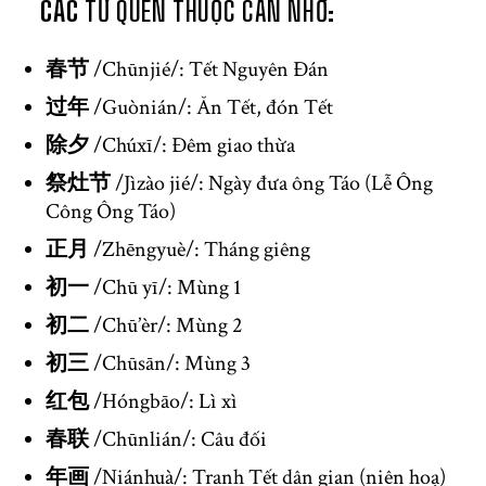
CÁC
TỪ QUEN THUỘC CẦN NHỚ:
春节
/Chūnjié/: Tết Nguyên Đán
过年
/Guònián/: Ăn Tết, đón Tết
除夕
/Chúxī/: Đêm giao thừa
祭灶节
/Jìzào jié/: Ngày đưa ông Táo (Lễ Ông
Công Ông Táo)
正月
/Zhēngyuè/: Tháng giêng
初一
/Chū yī/: Mùng 1
初二
/Chū’èr/: Mùng 2
初三
/Chūsān/: Mùng 3
红包
/Hóngbāo/: Lì xì
春联
/Chūnlián/: Câu đối
年画
/Niánhuà/: Tranh Tết dân gian (niên hoạ)