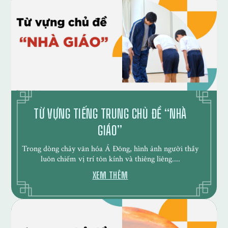
TỪ VỰNG TIẾNG TRUNG CHỦ ĐỀ “NHÀ
GIÁO”
Trong dòng chảy văn hóa Á Đông, hình ảnh người thầy
luôn chiếm vị trí tôn kính và thiêng liêng....
XEM THÊM