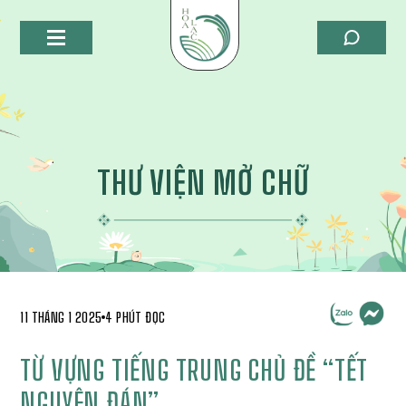
THƯ VIỆN MỞ CHỮ
11 THÁNG 1 2025
4 PHÚT ĐỌC
TỪ VỰNG TIẾNG TRUNG CHỦ ĐỀ “TẾT
NGUYÊN ĐÁN”