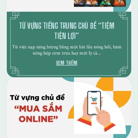
TỪ VỰNG TIẾNG TRUNG CHỦ ĐỀ “TIỆM
TIỆN LỢI”
Từ việc nạp năng lượng bằng một bát lẩu nóng hổi, hâm
nóng hộp cơm trưa hay một ly cà...
XEM THÊM