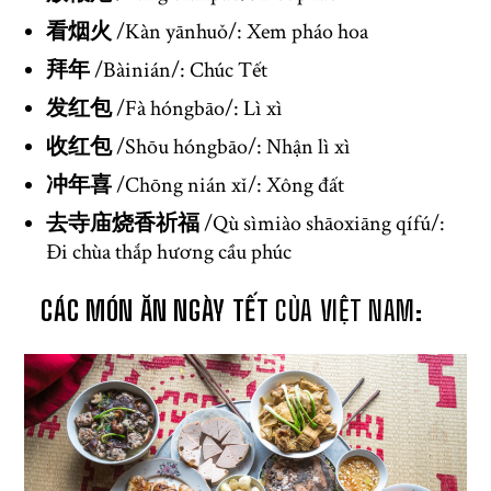
看烟火
/Kàn yānhuǒ/: Xem pháo hoa
拜年
/Bàinián/: Chúc Tết
发红包
/Fà hóngbāo/: Lì xì
收红包
/Shōu hóngbāo/: Nhận lì xì
冲年喜
/Chōng nián xǐ/: Xông đất
去寺庙烧香祈福
/Qù sìmiào shāoxiāng qífú/:
Đi chùa thắp hương cầu phúc
CÁC MÓN ĂN NGÀY TẾT
CỦA VIỆT NAM: