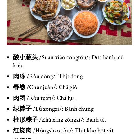
酸小葱头
/Suān xiǎo cōngtóu/: Dưa hành, củ
kiệu
肉冻
/Ròu dòng/: Thịt đông
春卷
/Chūnjuǎn/: Chả giò
肉团
/Ròu tuán/: Chả lụa
绿粽子
/Lǜ zòngzi/: Bánh chưng
柱形粽子
/Zhù xíng zòngzi/: Bánh tét
红烧肉
/Hóngshāo ròu/: Thịt kho hột vịt