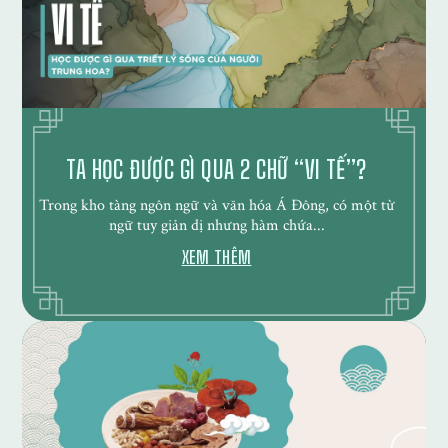
TA HỌC ĐƯỢC GÌ QUA 2 CHỮ “VI TẾ”?
Trong kho tàng ngôn ngữ và văn hóa Á Đông, có một từ
ngữ tuy giản dị nhưng hàm chứa...
XEM THÊM