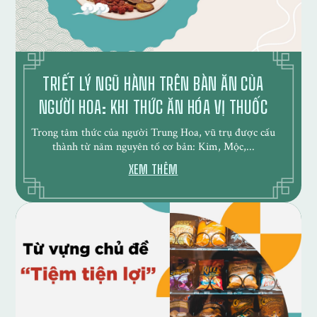
TRIẾT LÝ NGŨ HÀNH TRÊN BÀN ĂN CỦA
NGƯỜI HOA: KHI THỨC ĂN HÓA VỊ THUỐC
Trong tâm thức của người Trung Hoa, vũ trụ được cấu
thành từ năm nguyên tố cơ bản: Kim, Mộc,...
XEM THÊM