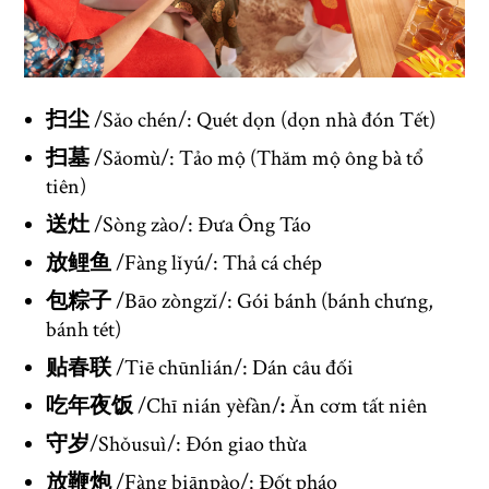
扫尘
/Sǎo chén/: Quét dọn (dọn nhà đón Tết)
扫墓
/Sǎomù/: Tảo mộ (Thăm mộ ông bà tổ
tiên)
送灶
/Sòng zào/: Đưa Ông Táo
放鲤鱼
/Fàng lǐyú/: Thả cá chép
包粽子
/Bāo zòngzǐ/: Gói bánh (bánh chưng,
bánh tét)
贴春联
/Tiē chūnlián/: Dán câu đối
吃年夜饭
/Chī nián yèfàn/
:
Ăn cơm tất niên
守岁
/Shǒusuì/: Đón giao thừa
放鞭炮
/Fàng biānpào/: Đốt pháo