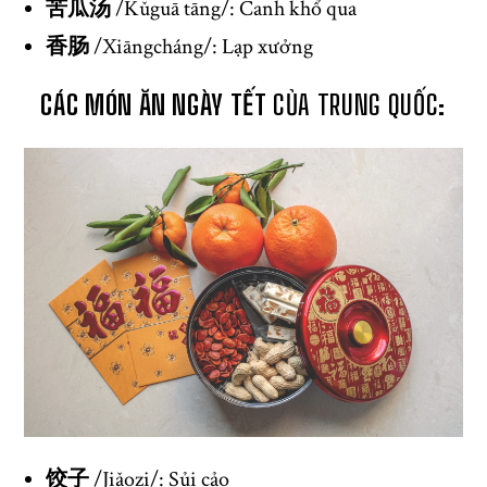
苦瓜汤
/Kǔguā tāng/: Canh khổ qua
香肠
/Xiāngcháng/: Lạp xưởng
CÁC MÓN ĂN NGÀY TẾT
CỦA TRUNG QUỐC:
饺子
/Jiǎozi/: Sủi cảo