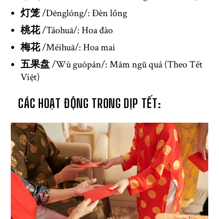
灯笼
/Dēnglóng/: Đèn lồng
桃花
/Táohuā/: Hoa đào
梅花
/Méihuā/: Hoa mai
五果盘
/Wǔ guǒpán/: Mâm ngũ quả (Theo Tết
Việt)
CÁC HOẠT ĐỘNG TRONG DỊP TẾT: