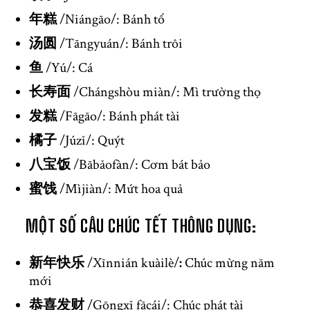
年糕
/Niángāo/: Bánh tổ
汤圆
/Tāngyuán/: Bánh trôi
鱼
/Yú/: Cá
长寿面
/Chángshòu miàn/: Mì trường thọ
发糕
/Fāgāo/: Bánh phát tài
橘子
/Júzǐ/: Quýt
八宝饭
/Bābǎofàn/: Cơm bát bảo
蜜饯
/Mìjiàn/: Mứt hoa quả
MỘT SỐ CÂU CHÚC TẾT THÔNG DỤNG:
新年快乐
/Xīnnián kuàilè/
:
Chúc mừng năm
mới
恭喜发财
/Gōngxǐ fācái/: Chúc phát tài