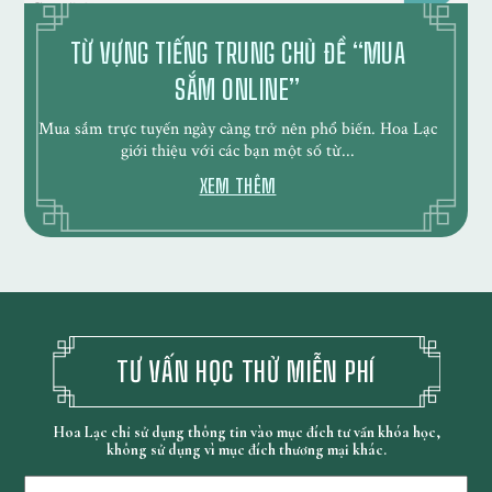
TỪ VỰNG TIẾNG TRUNG CHỦ ĐỀ “MUA
SẮM ONLINE”
Mua sắm trực tuyến ngày càng trở nên phổ biến. Hoa Lạc
giới thiệu với các bạn một số từ...
XEM THÊM
TƯ VẤN HỌC THỬ MIỄN PHÍ
Hoa Lạc chỉ sử dụng thông tin vào mục đích tư vấn khóa học,
không sử dụng vì mục đích thương mại khác.