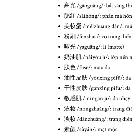
高光 /gāoguāng/: bắt sáng (hi
腮红 /sāihóng/: phấn má hồ
美妆蛋 /měizhuāng dàn/: mút
粉刷 /fěnshuā/: cọ trang điể
哑光 /yǎguāng/: lì (matte)
奶油肌 /nǎiyóu jī/: lớp nền 
肤色 /fūsè/: màu da
油性皮肤 /yóuxìng pífū/: da 
干性皮肤 /gānxìng pífū/: da
敏感肌 /mǐngǎn jī/: da nhạy
浓妆 /nóngzhuāng/: trang đ
淡妆 /dànzhuāng/: trang điể
素颜 /sùyán/: mặt mộc