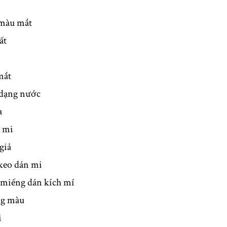
màu mắt
ất
mắt
dạng nước
a
 mi
giả
eo dán mi
iếng dán kích mí
ng màu
i