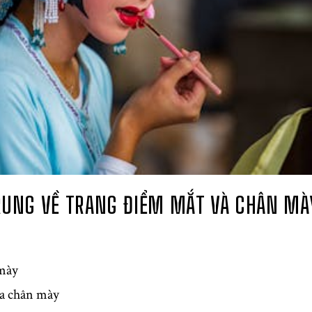
TRUNG VỀ TRANG ĐIỂM MẮT VÀ CHÂN MÀ
mày
a chân mày