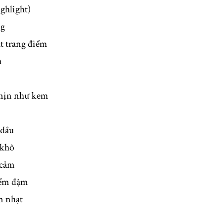
ghlight)
ng
 trang điểm
m
mịn như kem
dầu
 khô
 cảm
iểm đậm
m nhạt