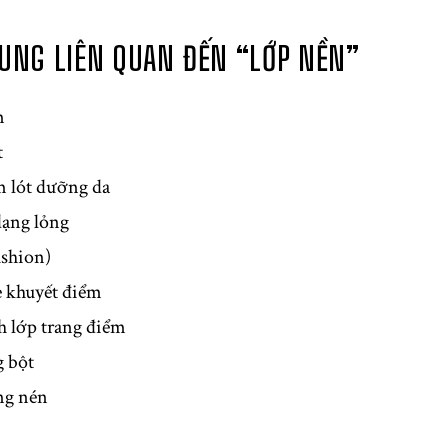
RUNG LIÊN QUAN ĐẾN “LỚP NỀN”
m
t
 lót dưỡng da
ạng lỏng
shion)
 khuyết điểm
 lớp trang điểm
 bột
ng nén