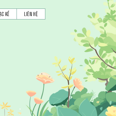
ẠC KỂ
LIÊN HỆ