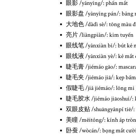
眼影 /yǎnyǐng/: phấn mắt
眼影盘 /yǎnyǐng pán/: bảng 
大地色 /dàdì sè/: tông màu đ
亮片 /liàngpiàn/: kim tuyến
眼线笔 /yǎnxiàn bǐ/: bút kẻ 
眼线液 /yǎnxiàn yè/: kẻ mắt 
睫毛膏 /jiémáo gāo/: mascar
睫毛夹 /jiémáo jiā/: kẹp bấm
假睫毛 /jiǎ jiémáo/: lông mi 
睫毛胶水 /jiémáo jiāoshuǐ/: k
双眼皮贴 /shuāngyǎnpí tiē/: m
美瞳 /měitóng/: kính áp trò
卧蚕 /wòcán/: bọng mắt cườ