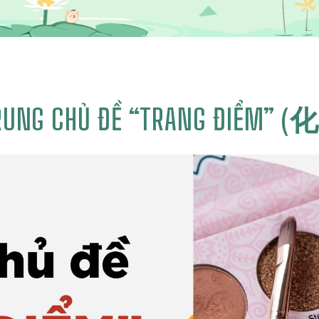
TRUNG CHỦ ĐỀ “TRANG ĐIỂM” 