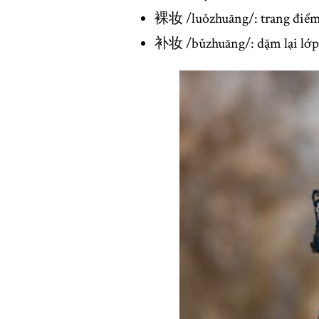
裸妆 /luǒzhuāng/: trang điểm
补妆 /bǔzhuāng/: dặm lại lớp