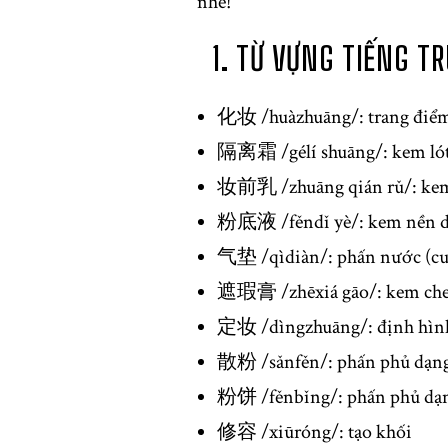
nhé!
1. TỪ VỰNG TIẾNG T
化妆 /huàzhuāng/: trang điể
隔离霜 /gélí shuāng/: kem ló
妆前乳 /zhuāng qián rǔ/: kem
粉底液 /fěndǐ yè/: kem nền d
气垫 /qìdiàn/: phấn nước (cu
遮瑕膏 /zhēxiá gāo/: kem che
定妆 /dìngzhuāng/: định hình
散粉 /sǎnfěn/: phấn phủ dạng
粉饼 /fěnbǐng/: phấn phủ dạ
修容 /xiūróng/: tạo khối