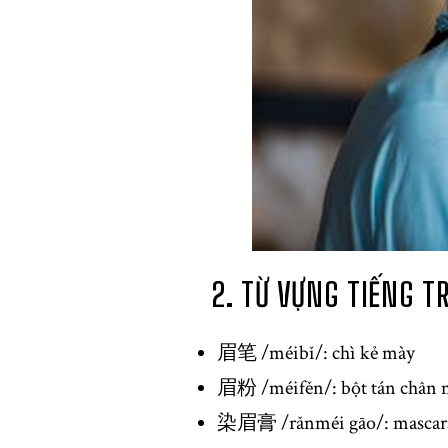
2. TỪ VỰNG TIẾNG 
眉笔 /méibǐ/: chì kẻ mày
眉粉 /méifěn/: bột tán chân 
染眉膏 /rǎnméi gāo/: mascar