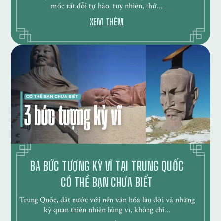
mốc rất đỗi tự hào, tuy nhiên, thử...
XEM THÊM
BA BỨC TƯỢNG KỲ VĨ TẠI TRUNG QUỐC
CÓ THỂ BẠN CHƯA BIẾT
Trung Quốc, đất nước với nền văn hóa lâu đời và những
kỳ quan thiên nhiên hùng vĩ, không chỉ...