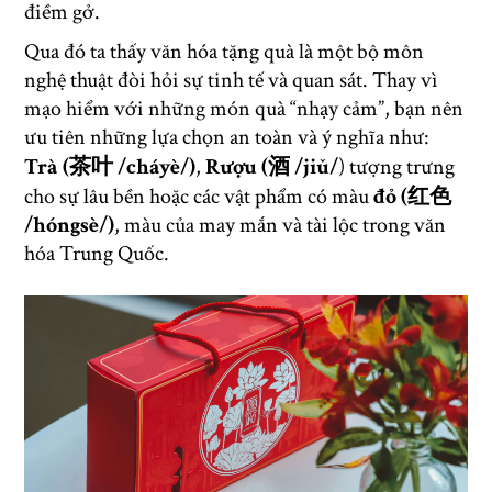
điềm gở.
Qua đó ta thấy văn hóa tặng quà là một bộ môn
nghệ thuật đòi hỏi sự tinh tế và quan sát. Thay vì
mạo hiểm với những món quà “nhạy cảm”, bạn nên
ưu tiên những lựa chọn an toàn và ý nghĩa như:
Trà (茶叶 /cháyè/)
,
Rượu (酒 /jiǔ/
) tượng trưng
cho sự lâu bền hoặc các vật phẩm có màu
đỏ (红色
/hóngsè/)
, màu của may mắn và tài lộc trong văn
hóa Trung Quốc.