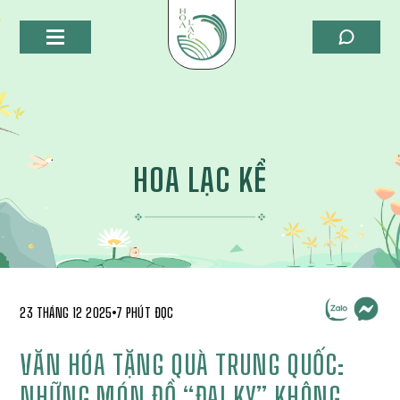
HOA LẠC KỂ
23 THÁNG 12 2025
7 PHÚT ĐỌC
VĂN HÓA TẶNG QUÀ TRUNG QUỐC:
NHỮNG MÓN ĐỒ “ĐẠI KỴ” KHÔNG