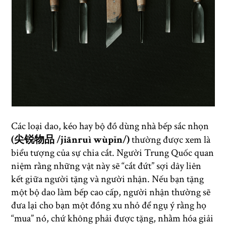
Các loại dao, kéo hay bộ đồ dùng nhà bếp sắc nhọn
(尖锐物品 /jiānruì wùpǐn/)
thường được xem là
biểu tượng của sự chia cắt. Người Trung Quốc quan
niệm rằng những vật này sẽ “cắt đứt” sợi dây liên
kết giữa người tặng và người nhận. Nếu bạn tặng
một bộ dao làm bếp cao cấp, người nhận thường sẽ
đưa lại cho bạn một đồng xu nhỏ để ngụ ý rằng họ
“mua” nó, chứ không phải được tặng, nhằm hóa giải