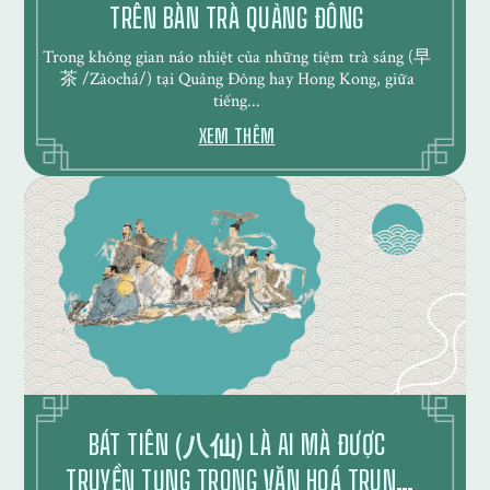
TRÊN BÀN TRÀ QUẢNG ĐÔNG
Trong không gian náo nhiệt của những tiệm trà sáng (早
茶 /Zǎochá/) tại Quảng Đông hay Hong Kong, giữa
tiếng...
XEM THÊM
BÁT TIÊN (八仙) LÀ AI MÀ ĐƯỢC
TRUYỀN TỤNG TRONG VĂN HOÁ TRUNG