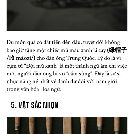
Dù món quà có đắt tiền đến đâu, tuyệt đối không
bao giờ tặng một chiếc mũ màu xanh lá cây
(绿帽子
/lǜ màozi/)
cho đàn ông Trung Quốc. Lý do là vì
cụm từ “Đội mũ xanh” là một thành ngữ ám chỉ việc
một người đàn ông bị vợ “cắm sừng”. Đây là sự sỉ
nhục nặng nề nhất về danh dự đối với nam giới
trong văn hóa Hoa ngữ.
5. VẬT SẮC NHỌN