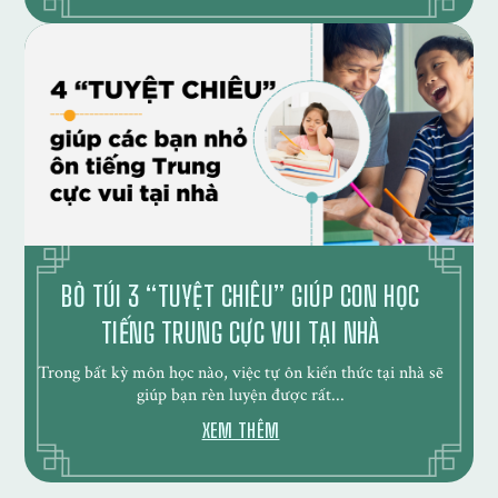
BỎ TÚI 3 “TUYỆT CHIÊU” GIÚP CON HỌC
TIẾNG TRUNG CỰC VUI TẠI NHÀ
Trong bất kỳ môn học nào, việc tự ôn kiến thức tại nhà sẽ
giúp bạn rèn luyện được rất...
XEM THÊM