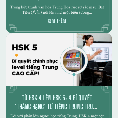
HOA?
Trong bức tranh văn hóa Trung Hoa rực rỡ sắc màu, Bát
Tiên (八仙) nổi lên như một biểu tượng...
XEM THÊM
TỪ HSK 4 LÊN HSK 5: 4 BÍ QUYẾT
‘THĂNG HẠNG’ TỪ TIẾNG TRUNG TRUNG
CẤP LÊN CAO CẤP
Đối với phần lớn người học tiếng Trung, HSK 4 một cột