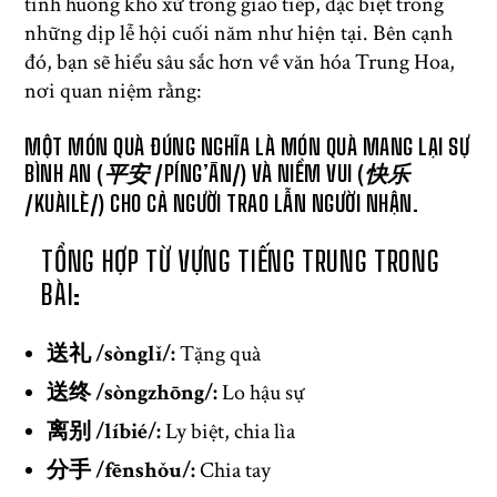
tình huống khó xử trong giao tiếp, đặc biệt trong
những dịp lễ hội cuối năm như hiện tại. Bên cạnh
đó, bạn sẽ hiểu sâu sắc hơn về văn hóa Trung Hoa,
nơi quan niệm rằng:
MỘT MÓN QUÀ ĐÚNG NGHĨA LÀ MÓN QUÀ MANG LẠI SỰ
BÌNH AN (平安 /PÍNG’ĀN/) VÀ NIỀM VUI (快乐
/KUÀILÈ/) CHO CẢ NGƯỜI TRAO LẪN NGƯỜI NHẬN.
TỔNG HỢP TỪ VỰNG TIẾNG TRUNG TRONG
BÀI:
送礼 /sònglǐ/:
Tặng quà
送终 /sòngzhōng/:
Lo hậu sự
离别 /líbié/:
Ly biệt, chia lìa
分手 /fēnshǒu/:
Chia tay