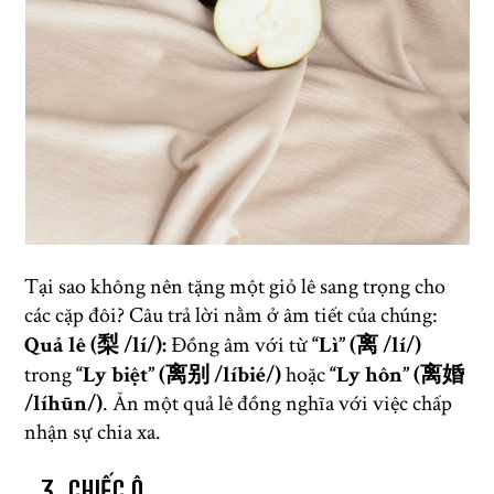
Tại sao không nên tặng một giỏ lê sang trọng cho
các cặp đôi? Câu trả lời nằm ở âm tiết của chúng:
Quả lê (梨 /lí/):
Đồng âm với từ
“Lì” (离 /lí/)
trong
“Ly biệt” (离别 /líbié/)
hoặc
“Ly hôn” (离婚
/líhūn/)
. Ăn một quả lê đồng nghĩa với việc chấp
nhận sự chia xa.
3. CHIẾC Ô