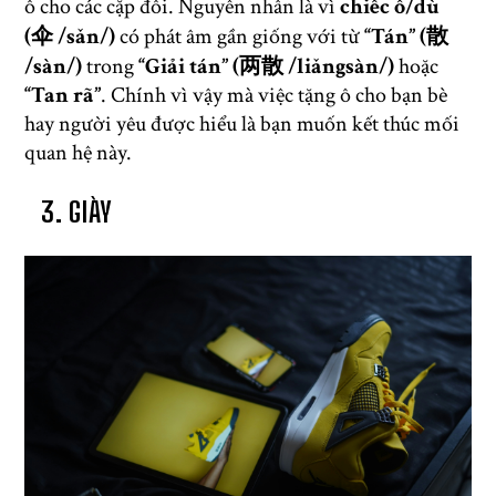
ô cho các cặp đôi. Nguyên nhân là vì
chiếc ô/dù
(伞 /sǎn/)
có phát âm gần giống với từ
“Tán” (散
/sàn/)
trong
“Giải tán” (两散 /liǎngsàn/)
hoặc
“Tan rã”
. Chính vì vậy mà việc tặng ô cho bạn bè
hay người yêu được hiểu là bạn muốn kết thúc mối
quan hệ này.
3. GIÀY