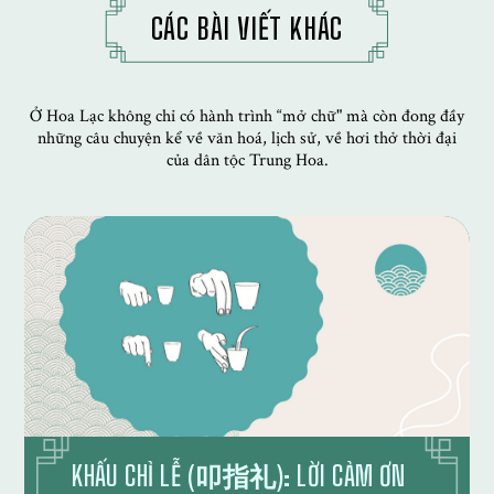
CÁC BÀI VIẾT KHÁC
Ở Hoa Lạc không chỉ có hành trình “mở chữ" mà còn đong đầy
những câu chuyện kể về văn hoá, lịch sử, về hơi thở thời đại
của dân tộc Trung Hoa.
KHẤU CHỈ LỄ (叩指礼): LỜI CẢM ƠN