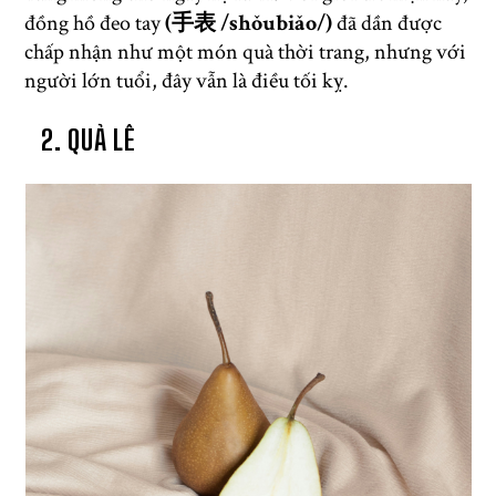
đồng hồ đeo tay
(手表 /shǒubiǎo/)
đã dần được
chấp nhận như một món quà thời trang, nhưng với
người lớn tuổi, đây vẫn là điều tối kỵ.
2. QUẢ LÊ