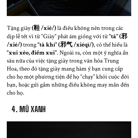
Tặng giày
(鞋 /xié/)
là điều không nên trong các
dịp lễ tết vì từ “Giày” phát âm giống với từ
“tà” (邪
/xié/)
trong
“tà khí” (邪气 /xiéqì/)
, có thể hiểu là
“xui xẻo, điềm xui”
. Ngoài ra, còn một ý nghĩa ẩn
sâu nữa của việc tặng giày trong văn hóa Trung
Hoa, theo đó tặng giày mang hàm ý bạn cung cấp
cho họ một phương tiện để họ “chạy” khỏi cuộc đời
bạn, hoặc gửi gắm những điều không may mắn đến
cho họ.
4. MŨ XANH