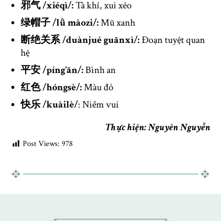
邪气 /xiéqì/:
Tà khí, xui xẻo
绿帽子 /lǜ màozi/:
Mũ xanh
断绝关系 /duànjué guānxì/:
Đoạn tuyệt quan
hệ
平安 /píng’ān/:
Bình an
红色 /hóngsè/:
Màu đỏ
快乐 /kuàilè/
: Niềm vui
Thực hiện: Nguyên Nguyễn
Post Views:
978