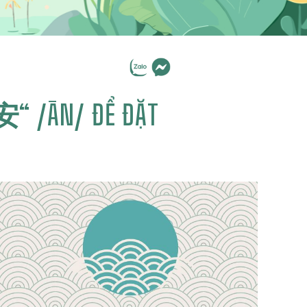
安“ /ĀN/ ĐỂ ĐẶT