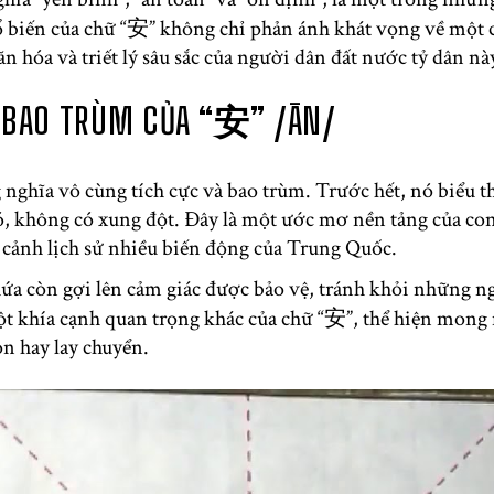
ổ biến của chữ “安” không chỉ phản ánh khát vọng về một c
 hóa và triết lý sâu sắc của người dân đất nước tỷ dân nà
À BAO TRÙM CỦA “安” /ĀN/
ghĩa vô cùng tích cực và bao trùm. Trước hết, nó biểu th
ió, không có xung đột. Đây là một ước mơ nền tảng của c
i cảnh lịch sử nhiều biến động của Trung Quốc.
a còn gợi lên cảm giác được bảo vệ, tránh khỏi những ng
một khía cạnh quan trọng khác của chữ “安”, thể hiện mon
ộn hay lay chuyển.