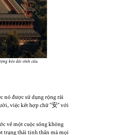
ợng kéo dài vĩnh cửu.
ệc nó được sử dụng rộng rãi
ười, việc kết hợp chữ “安” với
ớc về một cuộc sống không
t trạng thái tinh thần mà mọi