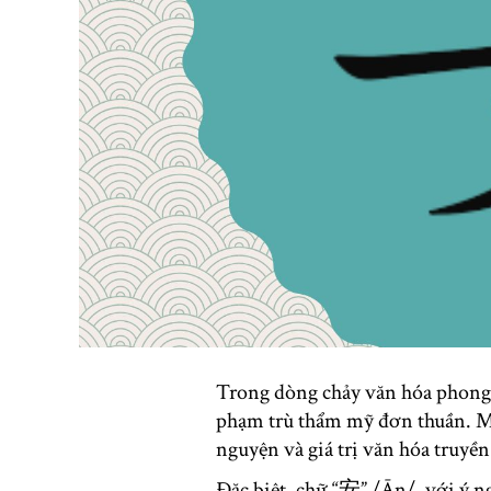
Trong dòng chảy văn hóa phong p
phạm trù thẩm mỹ đơn thuần. Mỗ
nguyện và giá trị văn hóa truyền
Đặc biệt, chữ “安” /Ān/, với ý ng