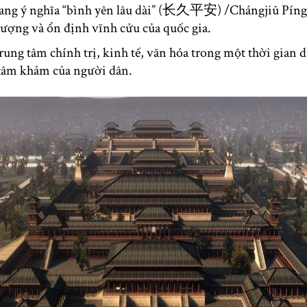
ng ý nghĩa “bình yên lâu dài” (长久平安) /Chángjiǔ Píng’ā
vượng và ổn định vĩnh cửu của quốc gia.
rung tâm chính trị, kinh tế, văn hóa trong một thời gian d
o tâm khảm của người dân.