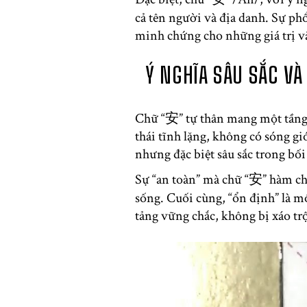
cả tên người và địa danh. Sự ph
minh chứng cho những giá trị văn
Ý NGHĨA SÂU SẮC V
Chữ “安” tự thân mang một tầng n
thái tĩnh lặng, không có sóng g
nhưng đặc biệt sâu sắc trong bố
Sự “an toàn” mà chữ “安” hàm chứ
sống. Cuối cùng, “ổn định” là 
tảng vững chắc, không bị xáo tr