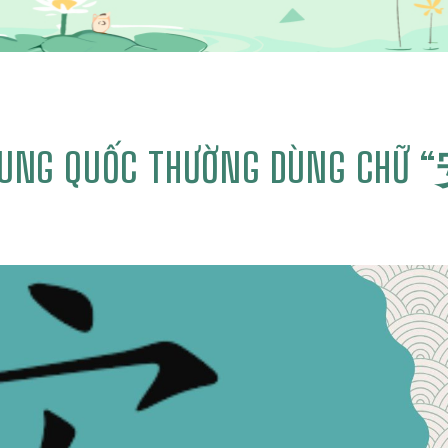
RUNG QUỐC THƯỜNG DÙNG CHỮ “