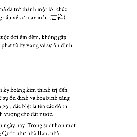
mà đã trở thành một lời chúc
ong cầu về sự may mắn (吉祥)
 cuộc đời êm đềm, không gặp
t phát từ hy vọng về sự ổn định
i kỳ hoàng kim thịnh trị đến
về sự ổn định và hòa bình càng
ọi, đặc biệt là tên các đô thị
ịnh vượng cho đất nước.
n ngày nay. Trong suốt hơn một
ng Quốc như nhà Hán, nhà