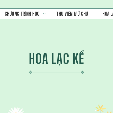
CHƯƠNG TRÌNH HỌC
THƯ VIỆN MỞ CHỮ
HOA L
HOA LẠC KỂ