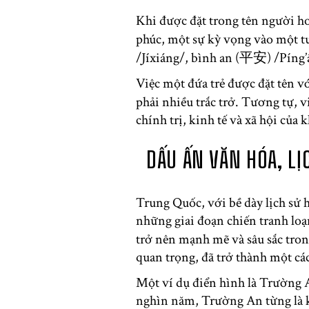
Khi được đặt trong tên người ho
phúc, một sự kỳ vọng vào một t
/Jíxiáng/, bình an (平安) /Píng
Việc một đứa trẻ được đặt tên 
phải nhiều trắc trở. Tương tự, 
chính trị, kinh tế và xã hội của 
DẤU ẤN VĂN HÓA, L
Trung Quốc, với bề dày lịch sử 
những giai đoạn chiến tranh loạn
trở nên mạnh mẽ và sâu sắc trong
quan trọng, đã trở thành một cá
Một ví dụ điển hình là Trường 
nghìn năm, Trường An từng là k