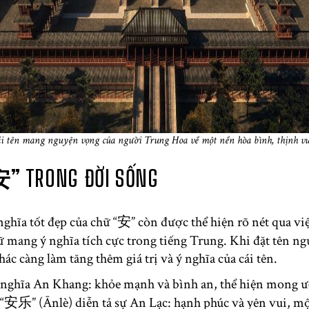
 tên mang nguyện vọng của người Trung Hoa về một nền hòa bình, thịnh vư
安” TRONG ĐỜI SỐNG
 nghĩa tốt đẹp của chữ “安” còn được thể hiện rõ nét qua vi
 mang ý nghĩa tích cực trong tiếng Trung. Khi đặt tên ng
ác càng làm tăng thêm giá trị và ý nghĩa của cái tên.
ghĩa An Khang: khỏe mạnh và bình an, thể hiện mong ư
 “安乐” (Ānlè) diễn tả sự An Lạc: hạnh phúc và yên vui, mộ