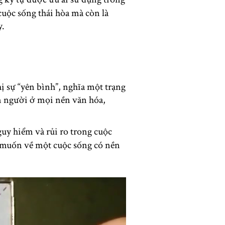
uộc sống thái hòa mà còn là
y.
ị sự “yên bình”, nghĩa một trạng
on người ở mọi nền văn hóa,
uy hiểm và rủi ro trong cuộc
g muốn về một cuộc sống có nền