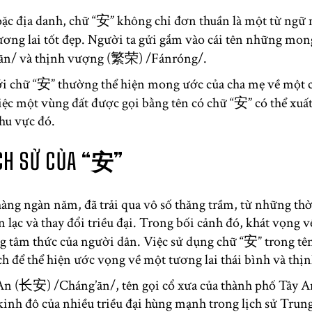
ặc địa danh, chữ “安” không chỉ đơn thuần là một từ ngữ 
ương lai tốt đẹp. Người ta gửi gắm vào cái tên những m
’ān/ và thịnh vượng (繁荣) /Fánróng/.
với chữ “安” thường thể hiện mong ước của cha mẹ về một
việc một vùng đất được gọi bằng tên có chữ “安” có thể xuấ
khu vực đó.
ỊCH SỬ CỦA “安”
hàng ngàn năm, đã trải qua vô số thăng trầm, từ những thờ
 lạc và thay đổi triều đại. Trong bối cảnh đó, khát vọng 
 tâm thức của người dân. Việc sử dụng chữ “安” trong tên g
ch để thể hiện ước vọng về một tương lai thái bình và th
An (长安) /Cháng’ān/, tên gọi cổ xưa của thành phố Tây A
inh đô của nhiều triều đại hùng mạnh trong lịch sử Tru