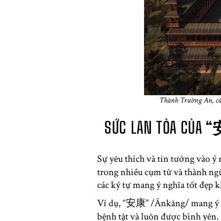
Thành Trường An, cái
SỨC LAN TỎA CỦA “
Sự yêu thích và tin tưởng vào ý
trong nhiều cụm từ và thành ngữ
các ký tự mang ý nghĩa tốt đẹp kh
Ví dụ, “安康” /Ānkāng/ mang ý n
bệnh tật và luôn được bình yên.