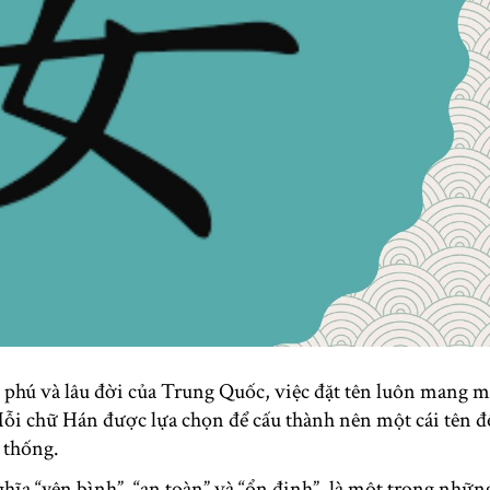
hú và lâu đời của Trung Quốc, việc đặt tên luôn mang một
i chữ Hán được lựa chọn để cấu thành nên một cái tên đ
 thống.
hĩa “yên bình”, “an toàn” và “ổn định”, là một trong nhữn