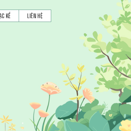
ẠC KỂ
LIÊN HỆ