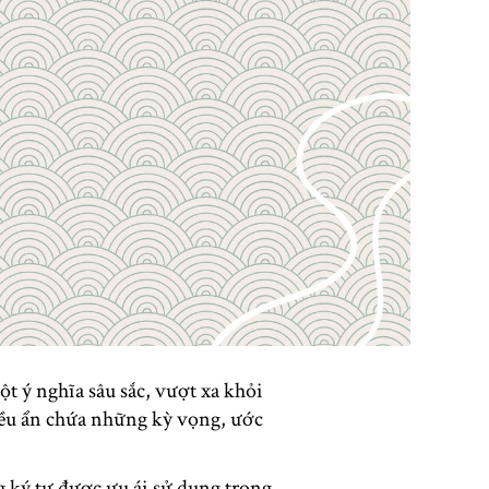
 ý nghĩa sâu sắc, vượt xa khỏi
ều ẩn chứa những kỳ vọng, ước
g ký tự được ưu ái sử dụng trong